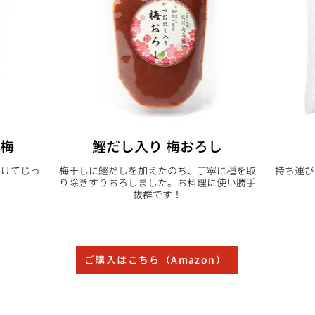
し梅
鰹だし入り 梅おろし
かけてじっ
梅干しに鰹だしを加えたのち、丁寧に種を取
持ち運び
。
り除きすりおろしました。お料理に使い勝手
抜群です！
ご購入はこちら（Amazon）