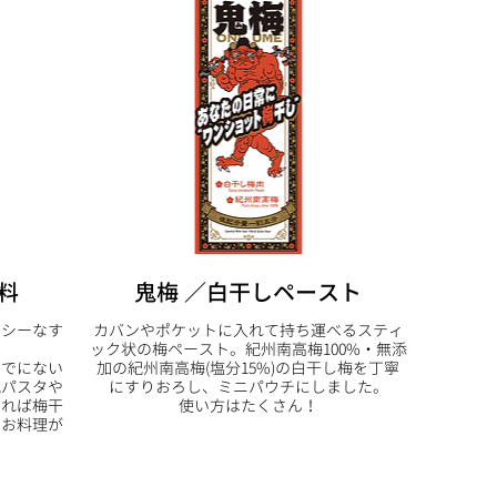
料
鬼梅 ／白干しペースト
イシーなす
カバンやポケットに入れて持ち運べるスティ
ック状の梅ペースト。紀州南高梅100%・無添
までにない
加の紀州南高梅(塩分15%)の白干し梅を丁寧
風パスタや
にすりおろし、ミニパウチにしました。
ければ梅干
使い方はたくさん！
、お料理が